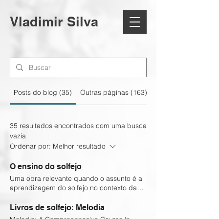
Vladimir Silva
Posts do blog (35)
Outras páginas (163)
35 resultados encontrados com uma busca
vazia
Ordenar por:
Melhor resultado
O ensino do solfejo
Uma obra relevante quando o assunto é a
aprendizagem do solfejo no contexto da
prática coral é Building Choral Excellence:
Teaching Sight-Singing in the Choral
Livros de solfejo: Melodia
Rehearsal, de Steven M. Demorest (Oxford,