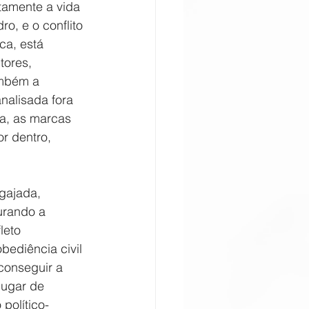
etamente a vida 
o, e o conflito 
ca, está 
tores, 
ambém a 
nalisada fora 
la, as marcas 
r dentro, 
gajada, 
urando a 
leto 
bediência civil 
conseguir a 
lugar de 
 político-