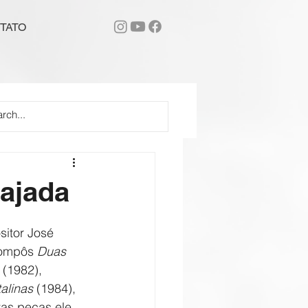
TATO
gajada
sitor José 
compôs 
Duas 
 (1982), 
alinas
 (1984), 
tas peças ele 