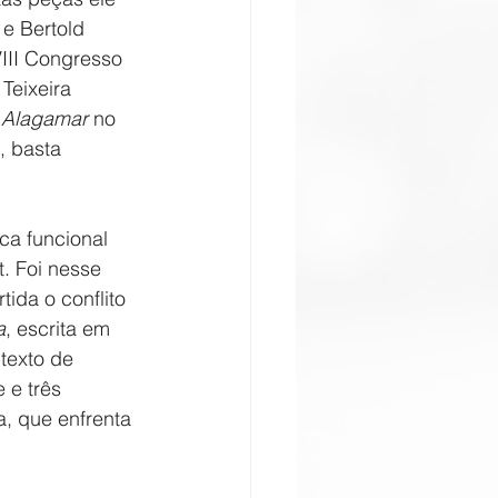
 e Bertold 
VIII Congresso 
eixeira 
 Alagamar
 no 
, basta 
ca funcional 
. Foi nesse 
ida o conflito 
a
, escrita em 
 texto de 
 e três 
, que enfrenta 