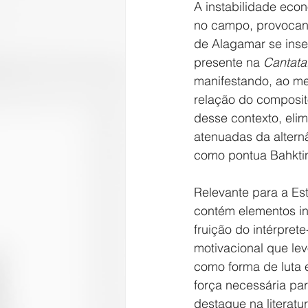
A instabilidade econ
no campo, provocando
de Alagamar se inser
presente na 
Cantata
manifestando, ao m
relação do composit
desse contexto, elim
atenuadas da alternâ
como pontua Bahkti
Relevante para a Est
contém elementos in
fruição do intérpret
motivacional que lev
como forma de luta 
força necessária pa
destaque na literatur