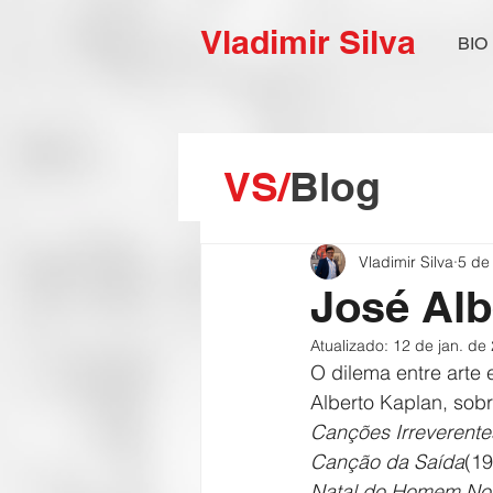
Vladimir Silva
BIO
VS/
Blog
Vladimir Silva
5 de
José Alb
Atualizado:
12 de jan. de
O dilema entre arte
Alberto Kaplan, sob
Canções Irreverente
Canção da Saída
(19
Natal do Homem No