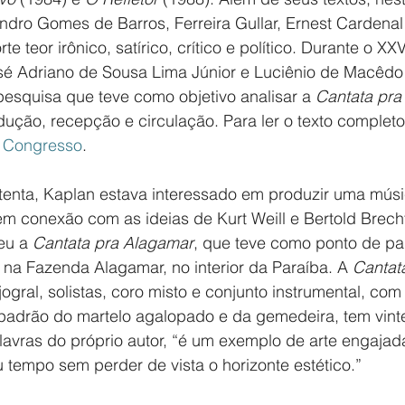
andro Gomes de Barros, Ferreira Gullar, Ernest Cardenal
te teor irônico, satírico, crítico e político. Durante o XX
 Adriano de Sousa Lima Júnior e Luciênio de Macêdo T
squisa que teve como objetivo analisar a 
Cantata pra
ução, recepção e circulação. Para ler o texto completo
 Congresso
.
etenta, Kaplan estava interessado em produzir uma músi
 em conexão com as ideias de Kurt Weill e Bertold Brecht
u a 
Cantata pra Alagamar
, que teve como ponto de part
do na Fazenda Alagamar, no interior da Paraíba. A 
Cantat
ogral, solistas, coro misto e conjunto instrumental, com
adrão do martelo agalopado e da gemedeira, tem vinte
avras do próprio autor, “é um exemplo de arte engajada
 tempo sem perder de vista o horizonte estético.”