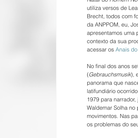
utiliza versos de Le
Brecht, todos com for
da ANPPOM, eu, José
apresentamos uma pe
contexto da sua prod
acessar os 
Anais do
No final dos anos s
(
Gebrauchsmusik
),
panorama que nasce
latifundiário ocorri
1979 para narrador, j
Waldemar Solha no p
movimentos. Nas pal
os problemas do seu