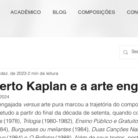
ACADÊMICO
BLOG
COMPOSIÇÕES
CON
 dez. de 2023
2 min de leitura
erto Kaplan e a arte en
 2024
 engajada 
versus
 arte pura marcou a trajetória do compo
retudo a partir do final da década de setenta, quando 
s 
(1978), 
Trilogia 
(1980-1982), 
Ensino Público e Gratuito
84), 
Burgueses ou meliantes
 (1984), 
Duas Canções Nat
vo
 (1984) e 
O Refletor
 (1988). Além de seus textos, nes