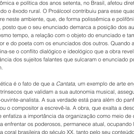
ômica e política dos anos setenta, no Brasil, afetou dir
 o êxodo rural. O Proálcool contribuiu para esse quadr
e neste ambiente, que, de forma polissêmica e polifôni
, posto que o seu enunciado demarca a posição dos au
esmo tempo, a relação com o objeto do enunciado e t
or e do poeta com os enunciados dos outros. Quando a
ina-se o conflito dialógico e ideológico que a obra reve
ncia dos sujeitos falantes que sulcaram o enunciado po
n.
ética é o fato de que a 
Cantata
, um exemplo de arte en
trínsecos que validam a sua autonomia musical, asseg
e-ouvinte-analista. A sua verdade está para além do panf
ou o compositor a escrevê-la. A obra, que exalta a deso
e enfatiza a importância da organização como meio de 
ra enfrentar os poderosos, permanece atual, ocupando 
a coral brasileira do século XX, tanto pelo seu conteúdo