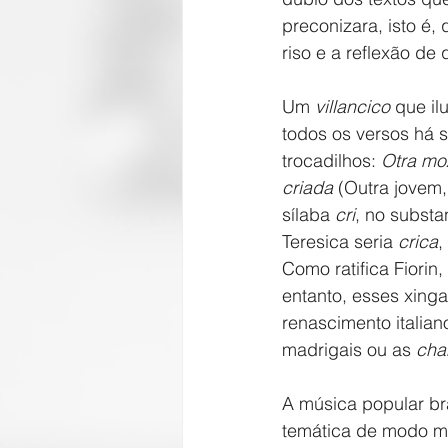
preconizara, isto é,
riso e a reflexão de
Um 
villancico
 que il
todos os versos há 
trocadilhos: 
Otra moz
criada 
(Outra jovem,
sílaba 
cri
, no substa
Teresica seria 
crica
,
Como ratifica Fiorin
entanto, esses xing
renascimento italian
madrigais ou as 
cha
A música popular bra
temática de modo mu