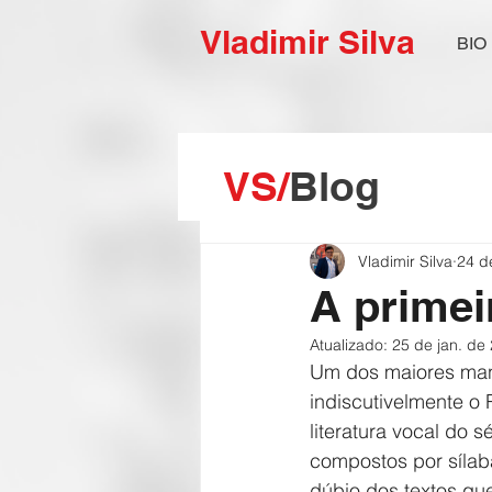
Vladimir Silva
BIO
VS/
Blog
Vladimir Silva
24 d
A primei
Atualizado:
25 de jan. de
Um dos maiores man
indiscutivelmente o
literatura vocal do
compostos por sílaba
dúbio dos textos que