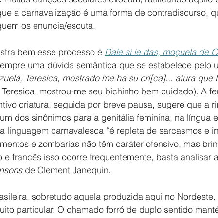
 que a carnavalização é uma forma de contradiscurso, q
 quem os enuncia/escuta.
ustra bem esse processo é 
Dale si le das, moçuela de 
sempre uma dúvida semântica que se estabelece pelo u
uela, Teresica, mostrado me ha su cri[ca]... atura que 
 Teresica, mostrou-me seu bichinho bem cuidado). A fe
ntivo criatura, seguida por breve pausa, sugere que a r
 um dos sinônimos para a genitália feminina, na língua 
, a linguagem carnavalesca “é repleta de sarcasmos e in
amentos e zombarias não têm caráter ofensivo, mas brin
o e francês isso ocorre frequentemente, basta analisar 
nsons 
de Clement Janequin.
sileira, sobretudo aquela produzida aqui no Nordeste,
ito particular. O chamado forró de duplo sentido manté