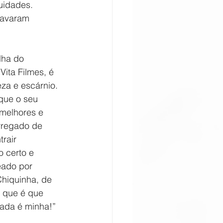
uidades. 
ravaram 
lha do 
Vita Filmes, é 
a e escárnio. 
que o seu 
 melhores e 
rregado de 
rair 
o certo e 
eado por 
Chiquinha, de 
o que é que 
hada é minha!”