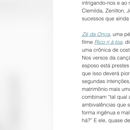
intrigando-nos e ao
Clemilda, Zenilton, 
sucessos que ainda h
Zé da Onça
, uma pé
filme
Rico ri à toa
, d
uma crônica de cost
Nos versos da canç
esposo está prestes
que isso deverá pior
segundas intenções, 
matrimônio mais uma 
combinam “tal qual 
ambivalências que sã
forma ingênua e mal
há?” E ele, quase d