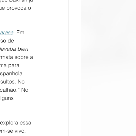
ue provoca o 
Carasa
. Em 
so de 
llevaba bien 
rmata sobre a 
ima para 
espanhola. 
sultos. No 
calhão.” No 
alguns 
 explora essa 
m-se vivo, 