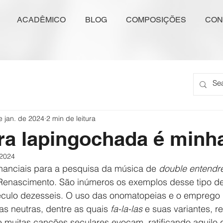
ACADÊMICO
BLOG
COMPOSIÇÕES
CON
e jan. de 2024
2 min de leitura
ra lapingochada é minh
 2024
anciais para a pesquisa da música de 
double entendr
 Renascimento. São inúmeros os exemplos desse tipo de 
 século dezesseis. O uso das onomatopeias e o emprego 
s neutras, dentre as quais 
fa-la-las
 e suas variantes, re
 muitas canções seculares evocam, ratificando aquilo q