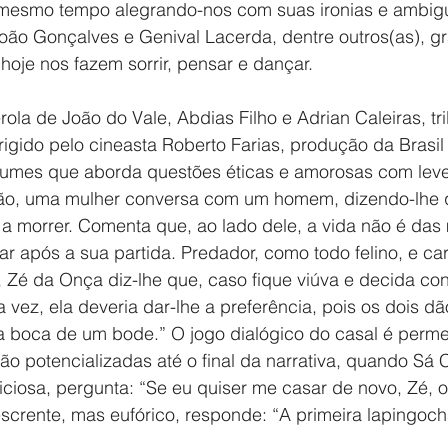
 mesmo tempo alegrando-nos com suas ironias e ambig
João Gonçalves e Genival Lacerda, dentre outros(as), g
oje nos fazem sorrir, pensar e dançar.
rola de João do Vale, Abdias Filho e Adrian Caleiras, tri
irigido pelo cineasta Roberto Farias, produção da Brasil 
umes que aborda questões éticas e amorosas com levez
ão, uma mulher conversa com um homem, dizendo-lhe 
 a morrer. Comenta que, ao lado dele, a vida não é das
ar após a sua partida. Predador, como todo felino, e ca
Zé da Onça diz-lhe que, caso fique viúva e decida cont
vez, ela deveria dar-lhe a preferência, pois os dois dã
a boca de um bode.” O jogo dialógico do casal é perm
o potencializadas até o final da narrativa, quando Sá 
iciosa, pergunta: “Se eu quiser me casar de novo, Zé, 
escrente, mas eufórico, responde: “A primeira lapingoc