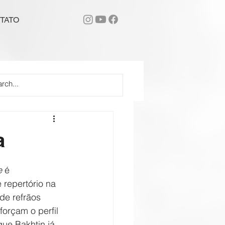
TATO
a
e
 é 
repertório na 
de refrãos 
forçam o perfil 
ue Bakhtin já 