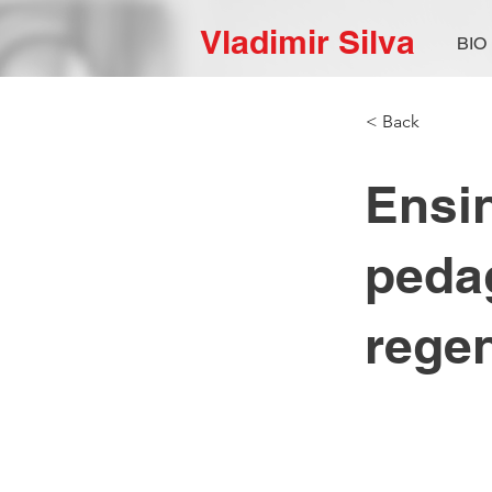
Vladimir Silva
BIO
< Back
Ensi
pedag
regen